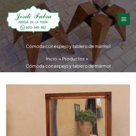
Ir
al
contenido
Cómoda con espejo y tablero de mármol
Inicio
Productos
Cómoda con espejo y tablero de mármol