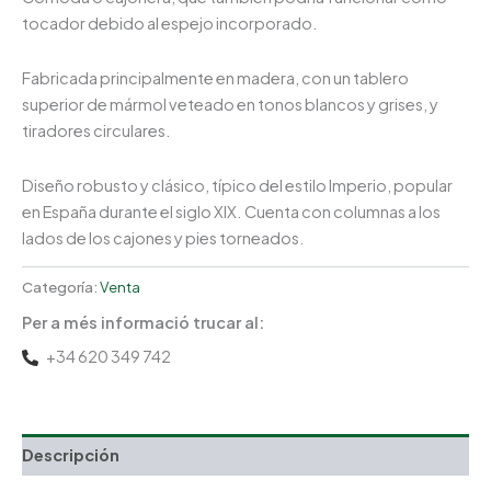
tocador debido al espejo incorporado.
Fabricada principalmente en madera, con un tablero
superior de mármol veteado en tonos blancos y grises, y
tiradores circulares.
Diseño robusto y clásico, típico del estilo Imperio, popular
en España durante el siglo XIX. Cuenta con columnas a los
lados de los cajones y pies torneados.
Categoría:
Venta
Per a més informació trucar al:
+34 620 349 742
Descripción