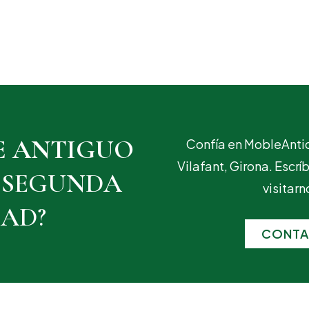
E ANTIGUO
Confía en MobleAntic
Vilafant, Girona. Escr
 SEGUNDA
visitarn
AD?
CONTA