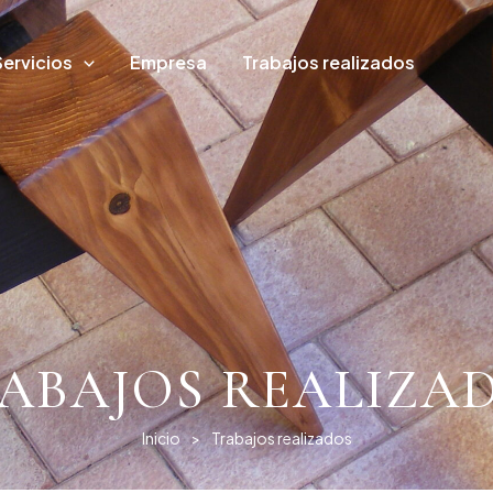
Servicios
Empresa
Trabajos realizados
ABAJOS REALIZA
Inicio
>
Trabajos realizados