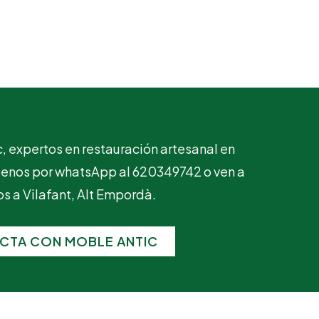
, expertos en restauración artesanal en
íbenos por whatsApp al 620349742 o ven a
os a Vilafant, Alt Empordà.
CTA CON MOBLE ANTIC