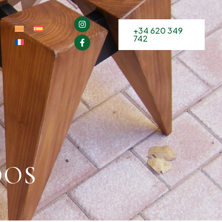
+34 620 349
742
DOS