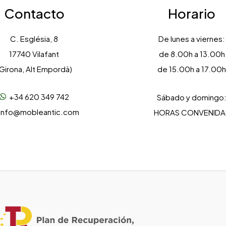
Contacto
Horario
C. Església, 8
De lunes a viernes:
17740 Vilafant
de 8.00h a 13.00h
Girona, Alt Empordà)
de 15.00h a 17.00
+34 620 349 742
Sábado y domingo
info@mobleantic.com
HORAS CONVENIDA